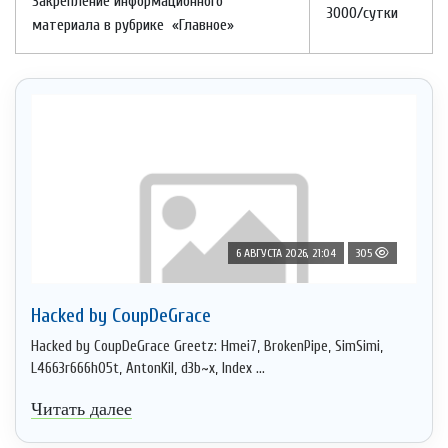
Закрепление информационного
3000/сутки
материала в рубрике «Главное»
6 АВГУСТА 2026, 21:04
305
Hacked by CoupDeGrace
Hacked by CoupDeGrace Greetz: Hmei7, BrokenPipe, SimSimi,
L4663r666h05t, AntonKil, d3b~x, Index ...
Читать далее