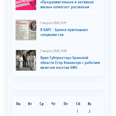
«Продолжительная и активная
жизнь» помогает россиянам
5 августа 2026, 9:29
В БАРС– Брянcк приглaшают
cпециaлистoв
5 августа 2026, 9:04
Врио Губернатора Брянской
области Егор Ковальчук с рабочим
визитом посетил БМЗ
Пн
Вт
Ср
Чт
Пт
Сб
Вс
1
2