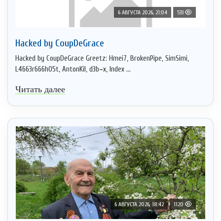
6 АВГУСТА 2026, 21:04
533
Hacked by CoupDeGrace
Hacked by CoupDeGrace Greetz: Hmei7, BrokenPipe, SimSimi,
L4663r666h05t, AntonKil, d3b~x, Index ...
Читать далее
6 АВГУСТА 2026, 18:42
1120