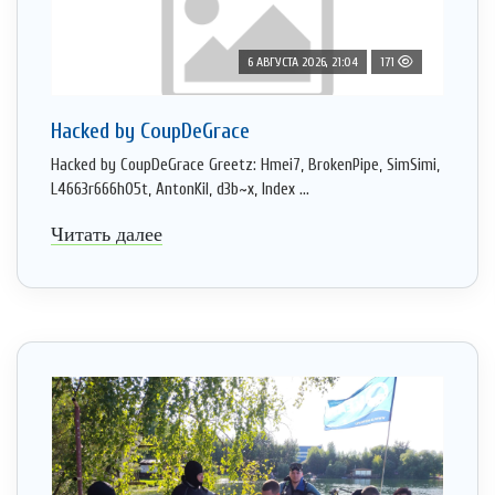
6 АВГУСТА 2026, 21:04
171
Hacked by CoupDeGrace
Hacked by CoupDeGrace Greetz: Hmei7, BrokenPipe, SimSimi,
L4663r666h05t, AntonKil, d3b~x, Index ...
Читать далее