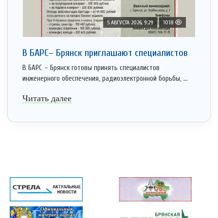
5 АВГУСТА 2026, 9:29
1018
В БАРС– Брянcк приглaшают cпециaлистoв
В БАРС – Брянск готовы принять специалистов
инженерного обеспечения, радиоэлектронной борьбы, ...
Читать далее