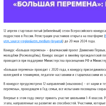
12 апреля стартовал пятый (юбилейный) сезон Всероссийского конкур
подростков в России. Регистрация участников открыта на платформе (
utm_source=region&utm_medium=bryansk
) до 20 мая 2024 года.
Конкурс «Большая перемена» – флагманский проект Движения Первых
молодёжи (Росмолодёжь). Конкурс входит в линейку президентской п
проводится при поддержке Министерства просвещения РФ и Министер
«Большая перемена» проходит с 2020 года, к конкурсу присоединилось
колледжей и техникумов, педагоги-наставники и старшеклассники из 
В конкурсе предусмотрено 12 направлений («вызовов») – от науки и т
перемены», проходящем в Год семьи, все испытания посвящены сохра
Впервые в этом году смогут принять участие школьники 1-4 классов.
этапа, направленные на развитие их способностей. Участники, которые