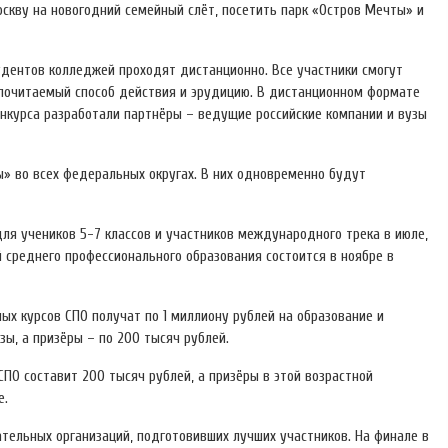
оскву на новогодний семейный слёт, посетить парк «Остров Мечты» и
удентов колледжей проходят дистанционно. Все участники смогут
едпочитаемый способ действия и эрудицию. В дистанционном формате
онкурса разработали партнёры – ведущие российские компании и вузы
» во всех федеральных округах. В них одновременно будут
я учеников 5-7 классов и участников международного трека в июле,
 среднего профессионального образования состоится в ноябре в
ых курсов СПО получат по 1 миллиону рублей на образование и
ы, а призёры – по 200 тысяч рублей.
ПО составит 200 тысяч рублей, а призёры в этой возрастной
е.
тельных организаций, подготовивших лучших участников. На финале в