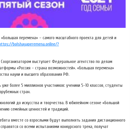
са «Большая перемена» – самого масштабного проекта для детей и
https://bolshayaperemena.online/?
. Соорганизатором выступает Федеральное агентство по делам
латформы «Россия – страна возможностей». «Большая перемена»
ства науки и высшего образования РФ.
 уже более 5 миллионов участников: ученики 5-10 классов, студенты
зарубежных стран.
ехнологий до искусства и творчества. В юбилейном сезоне «Большой
нению семейных ценностей и традиций.
 Ребята вместе со взрослыми будут выполнять задания дистанционного
 справятся со всеми испытаниями конкурсного трека, получат