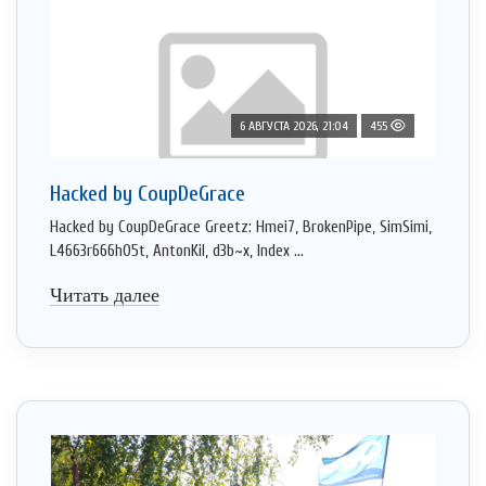
6 АВГУСТА 2026, 21:04
455
Hacked by CoupDeGrace
Hacked by CoupDeGrace Greetz: Hmei7, BrokenPipe, SimSimi,
L4663r666h05t, AntonKil, d3b~x, Index ...
Читать далее