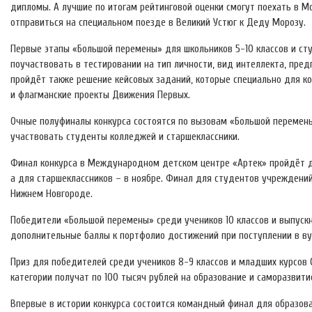
дипломы. А лучшие по итогам рейтинговой оценки смогут поехать в М
отправиться на специальном поезде в Великий Устюг к Деду Морозу.
Первые этапы «Большой перемены» для школьников 5-10 классов и ст
поучаствовать в тестировании на тип личности, вид интеллекта, пр
пройдёт также решение кейсовых заданий, которые специально для к
и флагманские проекты Движения Первых.
Очные полуфиналы конкурса состоятся по вызовам «Большой перемены
участвовать студенты колледжей и старшеклассники.
Финал конкурса в Международном детском центре «Артек» пройдёт дл
а для старшеклассников – в ноябре. Финал для студентов учреждений
Нижнем Новгороде.
Победители «Большой перемены» среди учеников 10 классов и выпускн
дополнительные баллы к портфолио достижений при поступлении в вуз
Приз для победителей среди учеников 8-9 классов и младших курсов С
категории получат по 100 тысяч рублей на образование и саморазвити
Впервые в истории конкурса состоится командный финал для образова