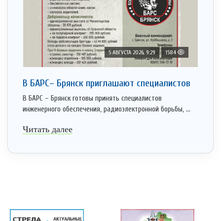
5 АВГУСТА 2026, 9:29
1584
В БАРС– Брянcк приглaшают cпециaлистoв
В БАРС – Брянск готовы принять специалистов
инженерного обеспечения, радиоэлектронной борьбы, ...
Читать далее