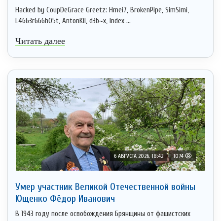
Hacked by CoupDeGrace Greetz: Hmei7, BrokenPipe, SimSimi,
L4663r666h05t, AntonKil, d3b~x, Index ...
Читать далее
6 АВГУСТА 2026, 18:42
1074
Умер участник Великой Отечественной войны
Ющенко Фёдор Иванович
В 1943 году после освобождения Брянщины от фашистских