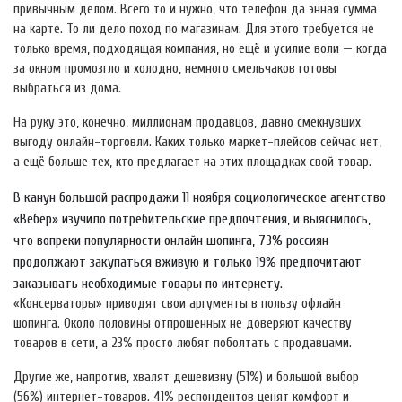
привычным делом. Всего то и нужно, что телефон да энная сумма
на карте. То ли дело поход по магазинам. Для этого требуется не
только время, подходящая компания, но ещё и усилие воли — когда
за окном промозгло и холодно, немного смельчаков готовы
выбраться из дома.
На руку это, конечно, миллионам продавцов, давно смекнувших
выгоду онлайн-торговли. Каких только маркет-плейсов сейчас нет,
а ещё больше тех, кто предлагает на этих площадках свой товар.
В канун большой распродажи 11 ноября социологическое агентство
«Вебер» изучило потребительские предпочтения, и выяснилось,
что вопреки популярности онлайн шопинга, 73% россиян
продолжают закупаться вживую и только 19% предпочитают
заказывать необходимые товары по интернету.
«Консерваторы» приводят свои аргументы в пользу офлайн
шопинга. Около половины отпрошенных не доверяют качеству
товаров в сети, а 23% просто любят поболтать с продавцами.
Другие же, напротив, хвалят дешевизну (51%) и большой выбор
(56%) интернет-товаров. 41% респондентов ценят комфорт и