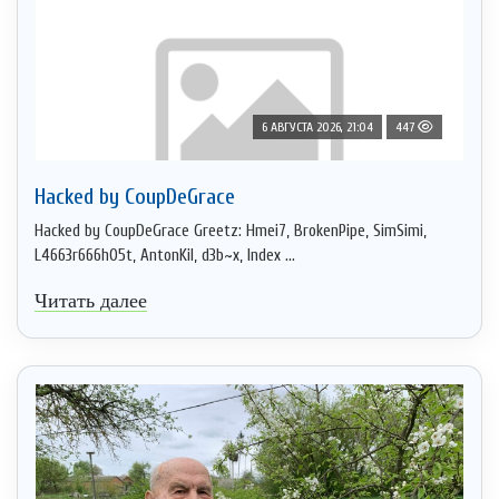
6 АВГУСТА 2026, 21:04
447
Hacked by CoupDeGrace
Hacked by CoupDeGrace Greetz: Hmei7, BrokenPipe, SimSimi,
L4663r666h05t, AntonKil, d3b~x, Index ...
Читать далее