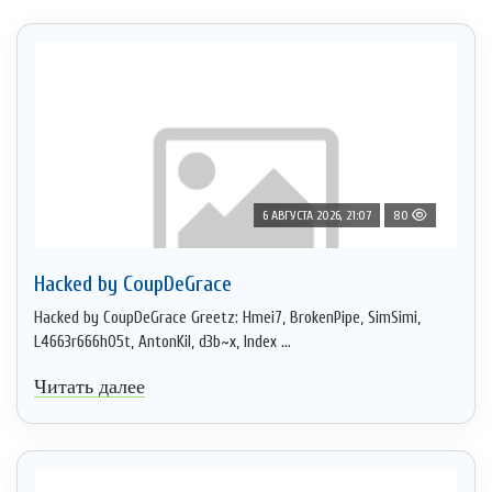
6 АВГУСТА 2026, 21:07
80
Hacked by CoupDeGrace
Hacked by CoupDeGrace Greetz: Hmei7, BrokenPipe, SimSimi,
L4663r666h05t, AntonKil, d3b~x, Index ...
Читать далее