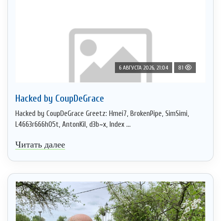
6 АВГУСТА 2026, 21:04
81
Hacked by CoupDeGrace
Hacked by CoupDeGrace Greetz: Hmei7, BrokenPipe, SimSimi,
L4663r666h05t, AntonKil, d3b~x, Index ...
Читать далее