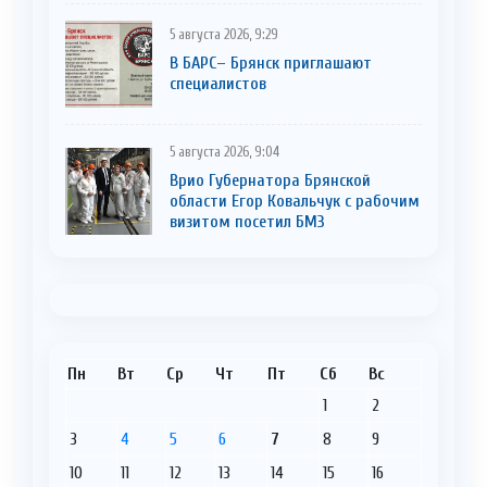
5 августа 2026, 9:29
В БАРС– Брянcк приглaшают
cпециaлистoв
5 августа 2026, 9:04
Врио Губернатора Брянской
области Егор Ковальчук с рабочим
визитом посетил БМЗ
Пн
Вт
Ср
Чт
Пт
Сб
Вс
1
2
3
4
5
6
7
8
9
10
11
12
13
14
15
16