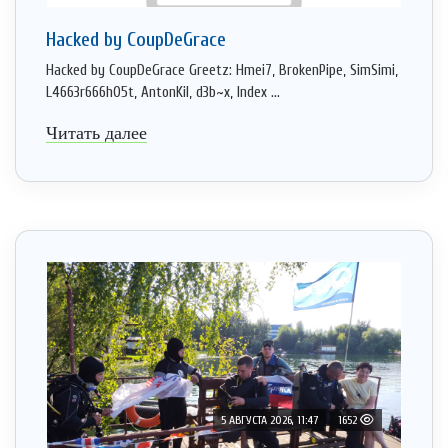
Hacked by CoupDeGrace
Hacked by CoupDeGrace Greetz: Hmei7, BrokenPipe, SimSimi,
L4663r666h05t, AntonKil, d3b~x, Index ...
Читать далее
5 АВГУСТА 2026, 11:47
1652