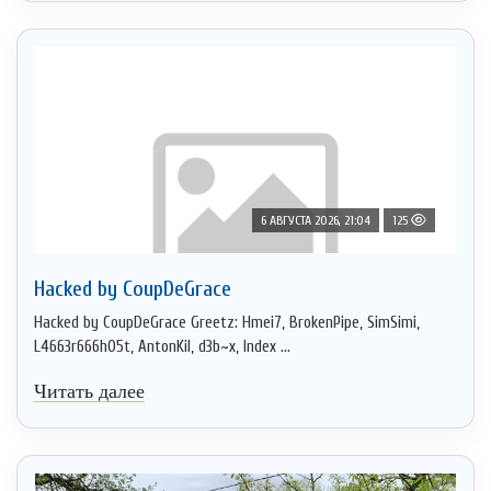
6 АВГУСТА 2026, 21:04
125
Hacked by CoupDeGrace
Hacked by CoupDeGrace Greetz: Hmei7, BrokenPipe, SimSimi,
L4663r666h05t, AntonKil, d3b~x, Index ...
Читать далее