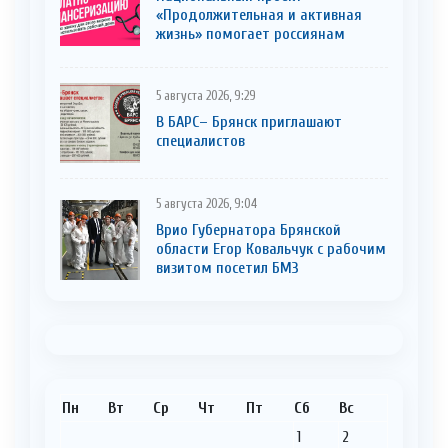
«Продолжительная и активная
жизнь» помогает россиянам
5 августа 2026, 9:29
В БАРС– Брянcк приглaшают
cпециaлистoв
5 августа 2026, 9:04
Врио Губернатора Брянской
области Егор Ковальчук с рабочим
визитом посетил БМЗ
Пн
Вт
Ср
Чт
Пт
Сб
Вс
1
2