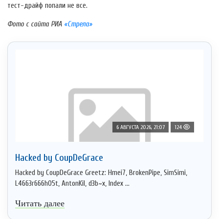
тест-драйф попали не все.
Фото с сайта РИА
«Стрела»
6 АВГУСТА 2026, 21:07
124
Hacked by CoupDeGrace
Hacked by CoupDeGrace Greetz: Hmei7, BrokenPipe, SimSimi,
L4663r666h05t, AntonKil, d3b~x, Index ...
Читать далее