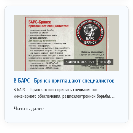
5 АВГУСТА 2026, 9:29
1032
В БАРС– Брянcк приглaшают cпециaлистoв
В БАРС – Брянск готовы принять специалистов
инженерного обеспечения, радиоэлектронной борьбы, ...
Читать далее