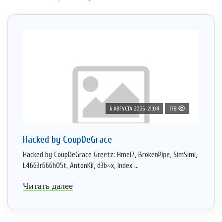
6 АВГУСТА 2026, 21:04
178
Hacked by CoupDeGrace
Hacked by CoupDeGrace Greetz: Hmei7, BrokenPipe, SimSimi,
L4663r666h05t, AntonKil, d3b~x, Index ...
Читать далее