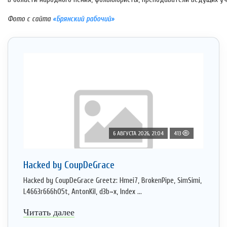
Фото с сайта
«Брянский рабочий»
6 АВГУСТА 2026, 21:04
413
Hacked by CoupDeGrace
Hacked by CoupDeGrace Greetz: Hmei7, BrokenPipe, SimSimi,
L4663r666h05t, AntonKil, d3b~x, Index ...
Читать далее