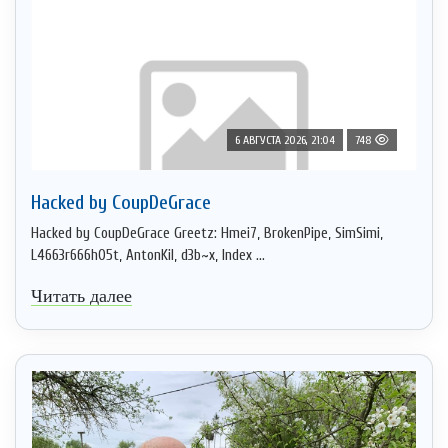
6 АВГУСТА 2026, 21:04
748
Hacked by CoupDeGrace
Hacked by CoupDeGrace Greetz: Hmei7, BrokenPipe, SimSimi,
L4663r666h05t, AntonKil, d3b~x, Index ...
Читать далее