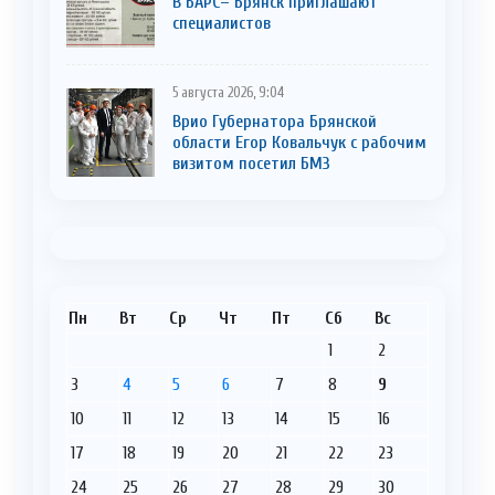
В БАРС– Брянcк приглaшают
cпециaлистoв
5 августа 2026, 9:04
Врио Губернатора Брянской
области Егор Ковальчук с рабочим
визитом посетил БМЗ
Пн
Вт
Ср
Чт
Пт
Сб
Вс
1
2
3
4
5
6
7
8
9
10
11
12
13
14
15
16
17
18
19
20
21
22
23
24
25
26
27
28
29
30