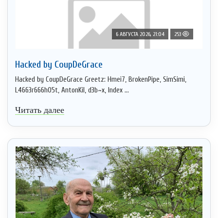
6 АВГУСТА 2026, 21:04
253
Hacked by CoupDeGrace
Hacked by CoupDeGrace Greetz: Hmei7, BrokenPipe, SimSimi,
L4663r666h05t, AntonKil, d3b~x, Index ...
Читать далее