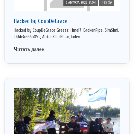
6 АВГУСТА 2026, 21:04
495
Hacked by CoupDeGrace
Hacked by CoupDeGrace Greetz: Hmei7, BrokenPipe, SimSimi,
L4663r666h05t, AntonKil, d3b~x, Index ...
Читать далее