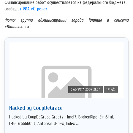
Финансирование работ осуществляется из федерального бюджета,
сообщае
т РИА «Стрела».
Фото: группа администрации города Клинцы в соцсети
«ВКонтакте»
6 АВГУСТА 2026, 21:04
174
Hacked by CoupDeGrace
Hacked by CoupDeGrace Greetz: Hmei7, BrokenPipe, SimSimi,
L4663r666h05t, AntonKil, d3b~x, Index ...