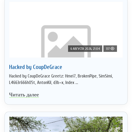
6 АВГУСТА 2026, 21:04
137
Hacked by CoupDeGrace
Hacked by CoupDeGrace Greetz: Hmei7, BrokenPipe, SimSimi,
L4663r666h05t, AntonKil, d3b~x, Index ...
Читать далее