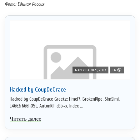
Фото: Единая Россия
6 АВГУСТА 2026, 21:07
137
Hacked by CoupDeGrace
Hacked by CoupDeGrace Greetz: Hmei7, BrokenPipe, SimSimi,
L4663r666h05t, AntonKil, d3b~x, Index ...
Читать далее