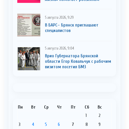
5 августа 2026, 9:29
В БАРС– Брянcк приглaшают
cпециaлистoв
5 августа 2026, 9:04
Врио Губернатора Брянской
области Егор Ковальчук с рабочим
визитом посетил БМЗ
Пн
Вт
Ср
Чт
Пт
Сб
Вс
1
2
3
4
5
6
7
8
9