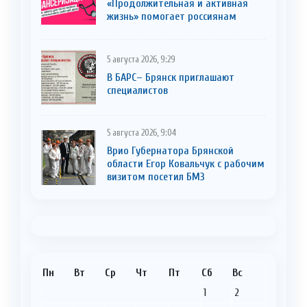
«Продолжительная и активная
жизнь» помогает россиянам
5 августа 2026, 9:29
В БАРС– Брянcк приглaшают
cпециaлистoв
5 августа 2026, 9:04
Врио Губернатора Брянской
области Егор Ковальчук с рабочим
визитом посетил БМЗ
Пн
Вт
Ср
Чт
Пт
Сб
Вс
1
2