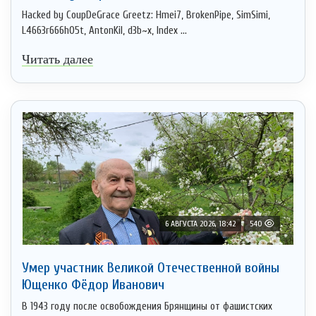
Hacked by CoupDeGrace Greetz: Hmei7, BrokenPipe, SimSimi,
L4663r666h05t, AntonKil, d3b~x, Index ...
Читать далее
6 АВГУСТА 2026, 18:42
540
Умер участник Великой Отечественной войны
Ющенко Фёдор Иванович
В 1943 году после освобождения Брянщины от фашистских