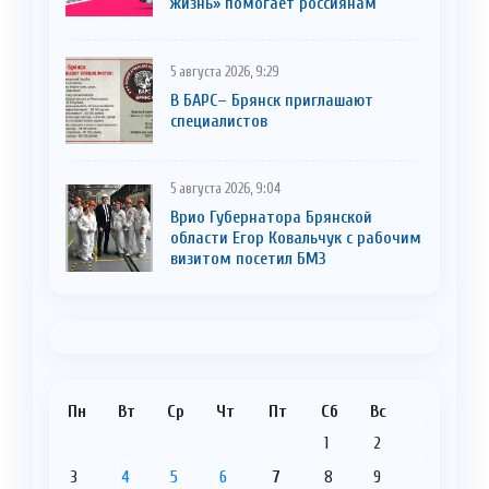
жизнь» помогает россиянам
5 августа 2026, 9:29
В БАРС– Брянcк приглaшают
cпециaлистoв
5 августа 2026, 9:04
Врио Губернатора Брянской
области Егор Ковальчук с рабочим
визитом посетил БМЗ
Пн
Вт
Ср
Чт
Пт
Сб
Вс
1
2
3
4
5
6
7
8
9