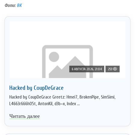
Фото:
ВК
6 АВГУСТА 2026, 21:04
253
Hacked by CoupDeGrace
Hacked by CoupDeGrace Greetz: Hmei7, BrokenPipe, SimSimi,
L4663r666h05t, AntonKil, d3b~x, Index ...
Читать далее