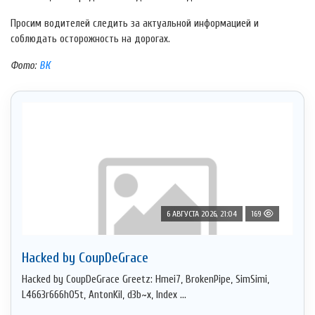
Просим водителей следить за актуальной информацией и
соблюдать осторожность на дорогах.
Фото:
ВК
6 АВГУСТА 2026, 21:04
169
Hacked by CoupDeGrace
Hacked by CoupDeGrace Greetz: Hmei7, BrokenPipe, SimSimi,
L4663r666h05t, AntonKil, d3b~x, Index ...