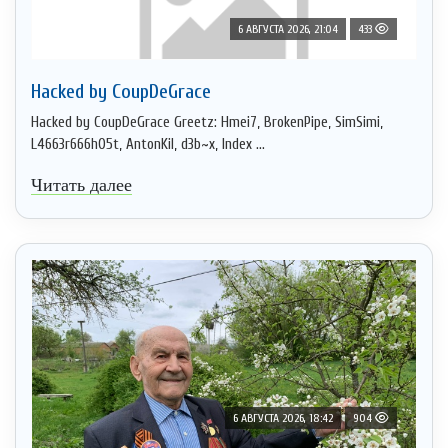
6 АВГУСТА 2026, 21:04
433
Hacked by CoupDeGrace
Hacked by CoupDeGrace Greetz: Hmei7, BrokenPipe, SimSimi,
L4663r666h05t, AntonKil, d3b~x, Index ...
Читать далее
6 АВГУСТА 2026, 18:42
904