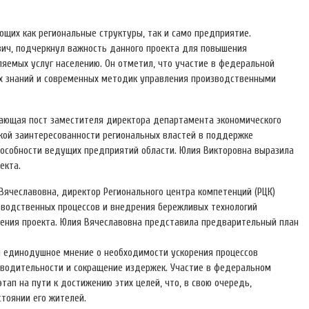
щих как региональные структуры, так и само предприятие.
вич, подчеркнул важность данного проекта для повышения
яемых услуг населению. Он отметил, что участие в федеральной
х знаний и современных методик управления производственными
мающая пост заместителя директора департамента экономического
окой заинтересованности региональных властей в поддержке
особности ведущих предприятий области. Юлия Викторовна выразила
екта.
Вячеславовна, директор Регионального центра компетенций (РЦК)
изводственных процессов и внедрения бережливых технологий
ения проекта. Юлия Вячеславовна представила предварительный план
 единодушное мнение о необходимости ускорения процессов
зводительности и сокращение издержек. Участие в федеральном
ап на пути к достижению этих целей, что, в свою очередь,
стоянии его жителей.