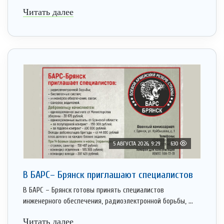
Читать далее
5 АВГУСТА 2026, 9:29
630
В БАРС– Брянcк приглaшают cпециaлистoв
В БАРС – Брянск готовы принять специалистов
инженерного обеспечения, радиоэлектронной борьбы, ...
Читать далее