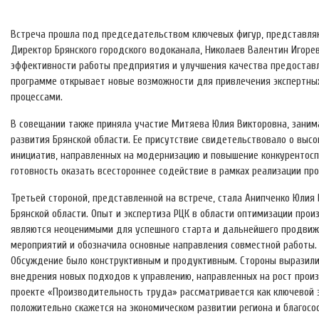
Встреча прошла под председательством ключевых фигур, представляю
Директор Брянского городского водоканала, Николаев Валентин Игоре
эффективности работы предприятия и улучшения качества предоставл
программе открывает новые возможности для привлечения экспертны
процессами.
В совещании также приняла участие Митяева Юлия Викторовна, зани
развития Брянской области. Ее присутствие свидетельствовало о выс
инициатив, направленных на модернизацию и повышение конкурентосп
готовность оказать всестороннее содействие в рамках реализации про
Третьей стороной, представленной на встрече, стала Анипченко Юлия 
Брянской области. Опыт и экспертиза РЦК в области оптимизации про
являются неоценимыми для успешного старта и дальнейшего продвиж
мероприятий и обозначила основные направления совместной работы.
Обсуждение было конструктивным и продуктивным. Стороны выразили
внедрения новых подходов к управлению, направленных на рост прои
проекте «Производительность труда» рассматривается как ключевой эт
положительно скажется на экономическом развитии региона и благосо