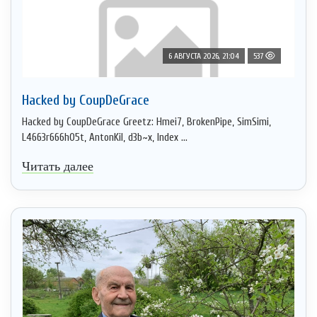
6 АВГУСТА 2026, 21:04
537
Hacked by CoupDeGrace
Hacked by CoupDeGrace Greetz: Hmei7, BrokenPipe, SimSimi,
L4663r666h05t, AntonKil, d3b~x, Index ...
Читать далее