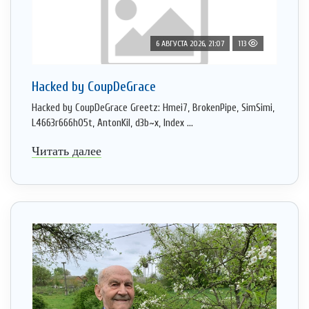
6 АВГУСТА 2026, 21:07
113
Hacked by CoupDeGrace
Hacked by CoupDeGrace Greetz: Hmei7, BrokenPipe, SimSimi,
L4663r666h05t, AntonKil, d3b~x, Index ...
Читать далее