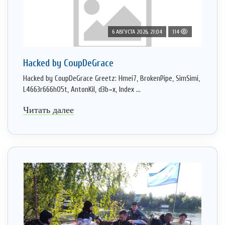
6 АВГУСТА 2026, 21:04
114
Hacked by CoupDeGrace
Hacked by CoupDeGrace Greetz: Hmei7, BrokenPipe, SimSimi,
L4663r666h05t, AntonKil, d3b~x, Index ...
Читать далее