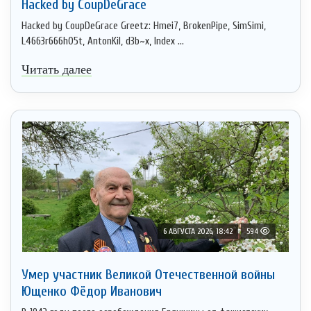
Hacked by CoupDeGrace
Hacked by CoupDeGrace Greetz: Hmei7, BrokenPipe, SimSimi,
L4663r666h05t, AntonKil, d3b~x, Index ...
Читать далее
6 АВГУСТА 2026, 18:42
594
Умер участник Великой Отечественной войны
Ющенко Фёдор Иванович