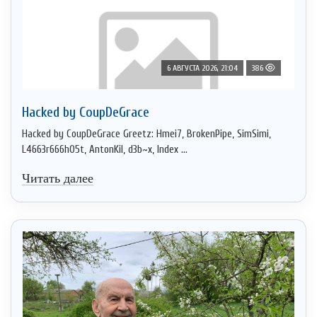
6 АВГУСТА 2026, 21:04
386
Hacked by CoupDeGrace
Hacked by CoupDeGrace Greetz: Hmei7, BrokenPipe, SimSimi,
L4663r666h05t, AntonKil, d3b~x, Index ...
Читать далее