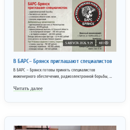
5 АВГУСТА 2026, 9:29
481
В БАРС– Брянcк приглaшают cпециaлистoв
В БАРС – Брянск готовы принять специалистов
инженерного обеспечения, радиоэлектронной борьбы, ...
Читать далее