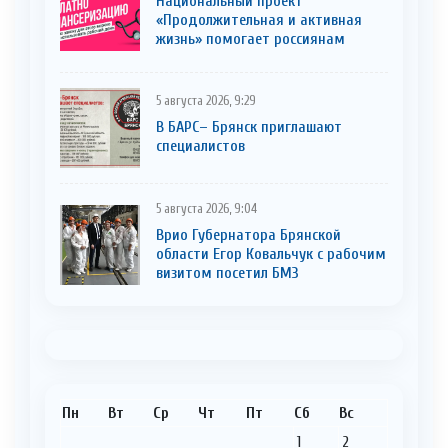
Национальный проект
«Продолжительная и активная
жизнь» помогает россиянам
5 августа 2026, 9:29
В БАРС– Брянcк приглaшают
cпециaлистoв
5 августа 2026, 9:04
Врио Губернатора Брянской
области Егор Ковальчук с рабочим
визитом посетил БМЗ
Пн
Вт
Ср
Чт
Пт
Сб
Вс
1
2