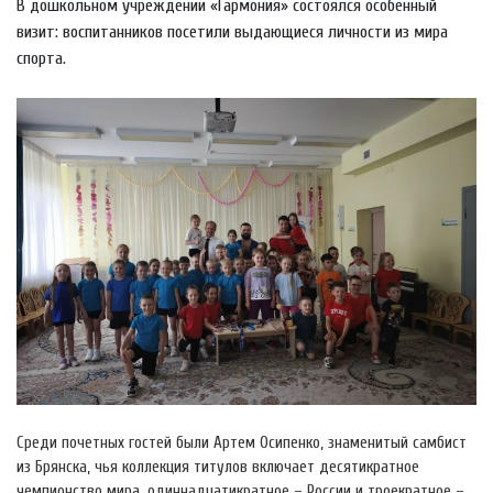
В дошкольном учреждении «Гармония» состоялся особенный
визит: воспитанников посетили выдающиеся личности из мира
спорта.
Среди почетных гостей были Артем Осипенко, знаменитый самбист
из Брянска, чья коллекция титулов включает десятикратное
чемпионство мира, одиннадцатикратное – России и троекратное –