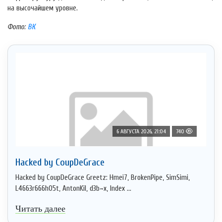
на высочайшем уровне.
Фото:
ВК
6 АВГУСТА 2026, 21:04
740
Hacked by CoupDeGrace
Hacked by CoupDeGrace Greetz: Hmei7, BrokenPipe, SimSimi,
L4663r666h05t, AntonKil, d3b~x, Index ...
Читать далее