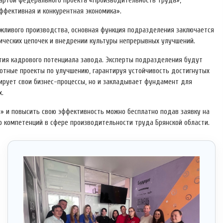
картой федерального проекта «Производительность труда»,
фективная и конкурентная экономика».
жливого производства, основная функция подразделения заключается
ических цепочек и внедрении культуры непрерывных улучшений.
ития кадрового потенциала завода. Эксперты подразделения будут
отные проекты по улучшению, гарантируя устойчивость достигнутых
ирует свои бизнес-процессы, но и закладывает фундамент для
х.
» и повысить свою эффективность можно бесплатно подав заявку на
р компетенций в сфере производительности труда Брянской области.