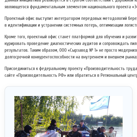
Данная инициатива реализуется в строгом соответствии с дорожной 
являющегося фундаментальным элементом национального проекта «Эф
Проектный офис выступит интегратором передовых методологий бере
в идентификации и устранении системных потерь, оптимизации логист
Кроме того, проектный офис станет платформой для обучения и разв
курировать проведение диагностических аудитов и сопровождать пил
результатов. Таким образом, ООО «Сырзавод № 1» не просто модерниз
долгосрочной конкурентоспособности на внутреннем и внешнем рынка
Присоединиться к федеральному проекту «Производительность труда
сайте «Производительность РФ» или обратиться в Региональный цент