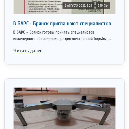
5 АВГУСТА 2026, 9:29
549
В БАРС– Брянcк приглaшают cпециaлистoв
В БАРС – Брянск готовы принять специалистов
инженерного обеспечения, радиоэлектронной борьбы, ...
Читать далее