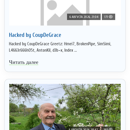
6 АВГУСТА 2026, 21:04
171
Hacked by CoupDeGrace
Hacked by CoupDeGrace Greetz: Hmei7, BrokenPipe, SimSimi,
L4663r666h05t, AntonKil, d3b~x, Index ...
Читать далее
6 АВГУСТА 2026, 18:42
383