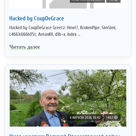
Hacked by CoupDeGrace
Hacked by CoupDeGrace Greetz: Hmei7, BrokenPipe, SimSimi,
L4663r666h05t, AntonKil, d3b~x, Index ...
Читать далее
6 АВГУСТА 2026, 18:42
1482