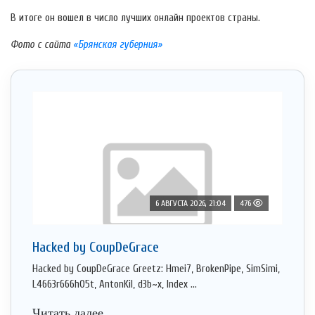
В итоге он вошел в число лучших онлайн проектов страны.
Фото с сайта
«Брянская губерния»
6 АВГУСТА 2026, 21:04
476
Hacked by CoupDeGrace
Hacked by CoupDeGrace Greetz: Hmei7, BrokenPipe, SimSimi,
L4663r666h05t, AntonKil, d3b~x, Index ...
Читать далее