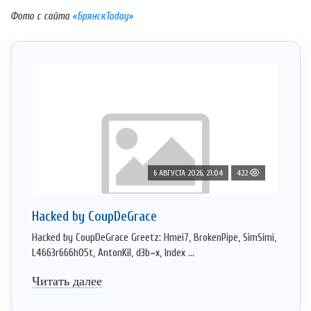
Фото с сайта
«БрянскToday»
6 АВГУСТА 2026, 21:04
422
Hacked by CoupDeGrace
Hacked by CoupDeGrace Greetz: Hmei7, BrokenPipe, SimSimi,
L4663r666h05t, AntonKil, d3b~x, Index ...
Читать далее