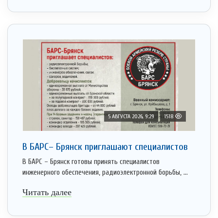
5 АВГУСТА 2026, 9:29
1518
В БАРС– Брянcк приглaшают cпециaлистoв
В БАРС – Брянск готовы принять специалистов
инженерного обеспечения, радиоэлектронной борьбы, ...
Читать далее