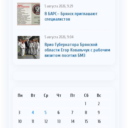
5 августа 2026, 9:29
В БАРС– Брянcк приглaшают
cпециaлистoв
5 августа 2026, 9:04
Врио Губернатора Брянской
области Егор Ковальчук с рабочим
визитом посетил БМЗ
Пн
Вт
Ср
Чт
Пт
Сб
Вс
1
2
3
4
5
6
7
8
9
10
11
12
13
14
15
16