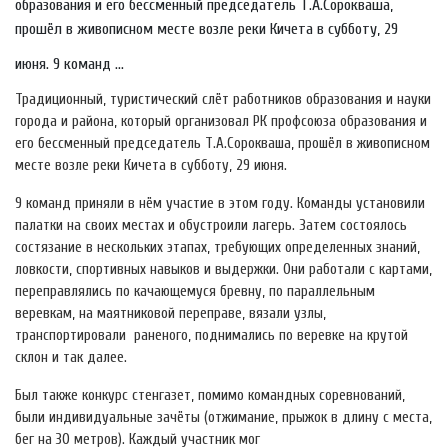
образования и его бессменный председатель Т.А.Сорокваша,
прошёл в живописном месте возле реки Кичета в субботу, 29
июня. 9 команд ...
Традиционный, туристический слёт работников образования и науки
города и района, который организовал РК профсоюза образования и
его бессменный председатель Т.А.Сорокваша, прошёл в живописном
месте возле реки Кичета в субботу, 29 июня.
9 команд приняли в нём участие в этом году. Команды установили
палатки на своих местах и обустроили лагерь. Затем состоялось
состязание в нескольких этапах, требующих определенных знаний,
ловкости, спортивных навыков и выдержки. Они работали с картами,
переправлялись по качающемуся бревну, по параллельным
веревкам, на маятниковой переправе, вязали узлы,
транспортировали раненого, поднимались по веревке на крутой
склон и так далее.
Был также конкурс стенгазет, помимо командных соревнований,
были индивидуальные зачёты (отжимание, прыжок в длину с места,
бег на 30 метров). Каждый участник мог