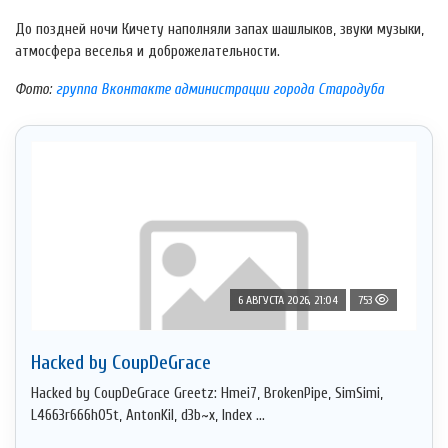
До поздней ночи Кичету наполняли запах шашлыков, звуки музыки,
атмосфера веселья и доброжелательности.
Фото:
группа Вконтакте администрации города Стародуба
6 АВГУСТА 2026, 21:04
753
Hacked by CoupDeGrace
Hacked by CoupDeGrace Greetz: Hmei7, BrokenPipe, SimSimi,
L4663r666h05t, AntonKil, d3b~x, Index ...