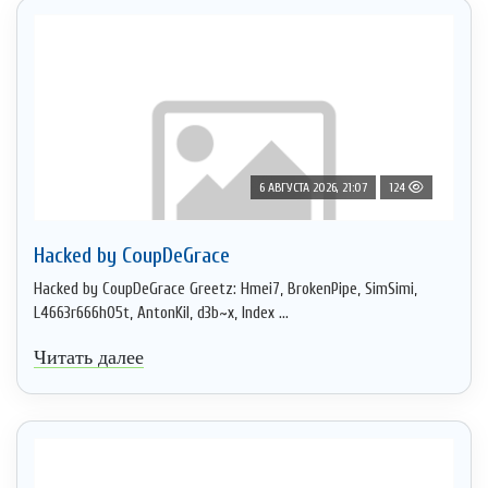
6 АВГУСТА 2026, 21:07
124
Hacked by CoupDeGrace
Hacked by CoupDeGrace Greetz: Hmei7, BrokenPipe, SimSimi,
L4663r666h05t, AntonKil, d3b~x, Index ...
Читать далее