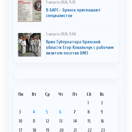
5 августа 2026, 9:29
В БАРС– Брянcк приглaшают
cпециaлистoв
5 августа 2026, 9:04
Врио Губернатора Брянской
области Егор Ковальчук с рабочим
визитом посетил БМЗ
Пн
Вт
Ср
Чт
Пт
Сб
Вс
1
2
3
4
5
6
7
8
9
10
11
12
13
14
15
16
17
18
19
20
21
22
23