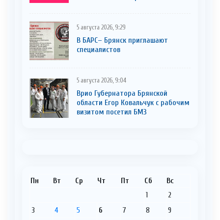
5 августа 2026, 9:29
В БАРС– Брянcк приглaшают
cпециaлистoв
5 августа 2026, 9:04
Врио Губернатора Брянской
области Егор Ковальчук с рабочим
визитом посетил БМЗ
Пн
Вт
Ср
Чт
Пт
Сб
Вс
1
2
3
4
5
6
7
8
9