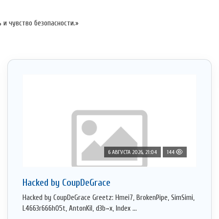
 и чувство безопасности.»
6 АВГУСТА 2026, 21:04
144
Hacked by CoupDeGrace
Hacked by CoupDeGrace Greetz: Hmei7, BrokenPipe, SimSimi,
L4663r666h05t, AntonKil, d3b~x, Index ...