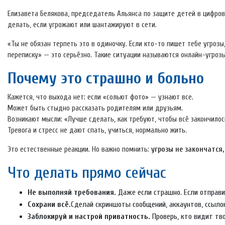
Елизавета Белякова, председатель Альянса по защите детей в цифрово
делать, если угрожают или шантажируют в сети.
«Ты не обязан терпеть это в одиночку. Если кто-то пишет тебе угрозы
переписку» — это серьёзно. Такие ситуации называются онлайн-угрозы 
Почему это страшно и больно
Кажется, что выхода нет: если «сольют фото» — узнают все.
Может быть стыдно рассказать родителям или друзьям.
Возникают мысли: «Лучше сделать, как требуют, чтобы всё закончилос
Тревога и стресс не дают спать, учиться, нормально жить.
Это естественные реакции. Но важно помнить:
угрозы не закончатся
Что делать прямо сейчас
Не выполняй требования.
Даже если страшно. Если отправи
Сохрани всё.
Сделай скриншоты сообщений, аккаунтов, ссылок
Заблокируй и настрой приватность.
Проверь, кто видит тв