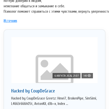
потерю доверия к людям,
нежелание общаться и замыкание в себе.
Психолог поможет справиться с этими чувствами, вернуть уверенность
Источник
6 АВГУСТА 2026, 21:07
143
Hacked by CoupDeGrace
Hacked by CoupDeGrace Greetz: Hmei7, BrokenPipe, SimSimi,
L4663r666h05t, AntonKil, d3b~x, Index ...