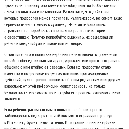
даже если поначалу оно кажется безобидным, на 100% связано
с чем-то опасным и незаконным. Разъясните, что действия,
которые подросток может посчитать хулиганством, на самом деле
серьезно изменят жизнь к худшему. Избегайте банальных
страшилок, постарайтесь ссылаться на реальные истории
о сверстниках. Попутно попробуйте выяснить, не задолжал ли
ребенок кому-нибудь в школе или во дворе.
Объясните, что о попытках вербовки нельзя молчать, даже если
онлайн-собеседник шантажирует, угрожает или просит сохранить
общение с ним втайне от взрослых. Если же подростку стало
известно о подготовке поджогов или иных противоправных
действий, нужно срочно сообщить об этом родителям или другим
взрослым: от этой информации может зависеть не только
безопасность его самого, но и судьба его родных, одноклассников,
знакомых.
Если ребенок рассказал вам о попытке вербовки, просто
заблокировать подозрительный контакт и ограничить доступ
к Интернету будет недостаточно. В ситуации онлайн-вербовки
необходимо обратиться в правоохранительные органы. Чем больше