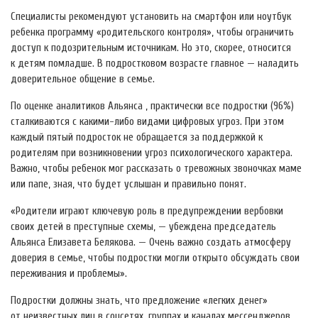
Специалисты рекомендуют установить на смартфон или ноутбук
ребенка программу «родительского контроля», чтобы ограничить
доступ к подозрительным источникам. Но это, скорее, относится
к детям помладше. В подростковом возрасте главное — наладить
доверительное общение в семье.
По оценке аналитиков Альянса , практически все подростки (96%)
сталкиваются с какими-либо видами цифровых угроз. При этом
каждый пятый подросток не обращается за поддержкой к
родителям при возникновении угроз психологического характера.
Важно, чтобы ребенок мог рассказать о тревожных звоночках маме
или папе, зная, что будет услышан и правильно понят.
«Родители играют ключевую роль в предупреждении вербовки
своих детей в преступные схемы, — убеждена председатель
Альянса Елизавета Белякова. — Очень важно создать атмосферу
доверия в семье, чтобы подростки могли открыто обсуждать свои
переживания и проблемы».
Подростки должны знать, что предложение «легких денег»
от неизвестных лиц в соцсетях, группах и каналах мессенджеров,