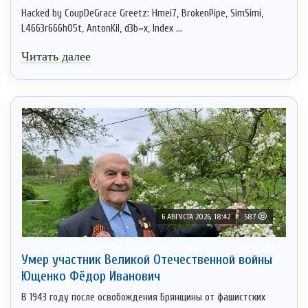
Hacked by CoupDeGrace Greetz: Hmei7, BrokenPipe, SimSimi,
L4663r666h05t, AntonKil, d3b~x, Index ...
Читать далее
6 АВГУСТА 2026, 18:42
587
Умер участник Великой Отечественной войны
Ющенко Фёдор Иванович
В 1943 году после освобождения Брянщины от фашистских