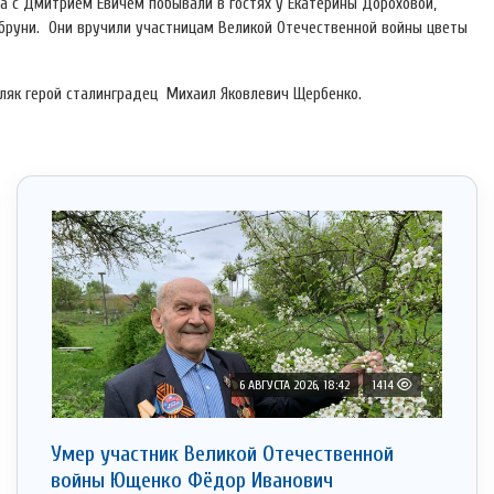
на с Дмитрием Евичем побывали в гостях у Екатерины Дороховой,
бруни. Они вручили участницам Великой Отечественной войны цветы
ляк герой сталинградец Михаил Яковлевич Щербенко.
6 АВГУСТА 2026, 18:42
1414
Умер участник Великой Отечественной
войны Ющенко Фёдор Иванович