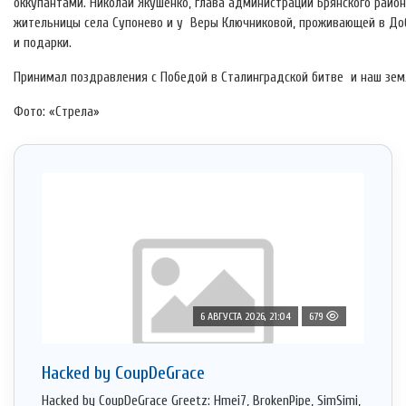
оккупантами. Николай Якушенко, глава администрации Брянского райо
жительницы села Супонево и у Веры Ключниковой, проживающей в До
и подарки.
Принимал поздравления с Победой в Сталинградской битве и наш зем
Фото: «Стрела»
6 АВГУСТА 2026, 21:04
679
Hacked by CoupDeGrace
Hacked by CoupDeGrace Greetz: Hmei7, BrokenPipe, SimSimi,