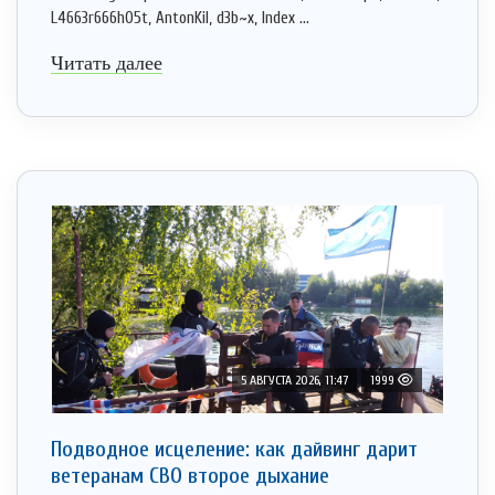
L4663r666h05t, AntonKil, d3b~x, Index ...
Читать далее
5 АВГУСТА 2026, 11:47
1999
Подводное исцеление: как дайвинг дарит
ветеранам СВО второе дыхание