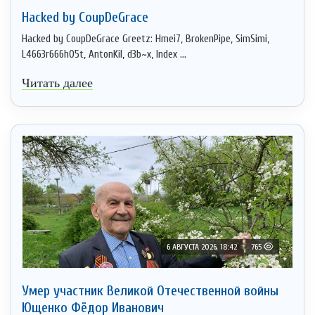
Hacked by CoupDeGrace
Hacked by CoupDeGrace Greetz: Hmei7, BrokenPipe, SimSimi,
L4663r666h05t, AntonKil, d3b~x, Index ...
Читать далее
6 АВГУСТА 2026, 18:42
765
Умер участник Великой Отечественной войны
Ющенко Фёдор Иванович