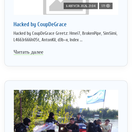
6 АВГУСТА 2026, 21:04
171
Hacked by CoupDeGrace
Hacked by CoupDeGrace Greetz: Hmei7, BrokenPipe, SimSimi,
L4663r666h05t, AntonKil, d3b~x, Index ...
Читать далее