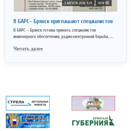
5 АВГУСТА 2026, 9:29
1018
В БАРС– Брянcк приглaшают cпециaлистoв
В БАРС – Брянск готовы принять специалистов
инженерного обеспечения, радиоэлектронной борьбы, ...
Читать далее