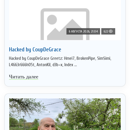
6 АВГУСТА 2026, 21:04
622
Hacked by CoupDeGrace
Hacked by CoupDeGrace Greetz: Hmei7, BrokenPipe, SimSimi,
L4663r666h05t, AntonKil, d3b~x, Index ...
Читать далее