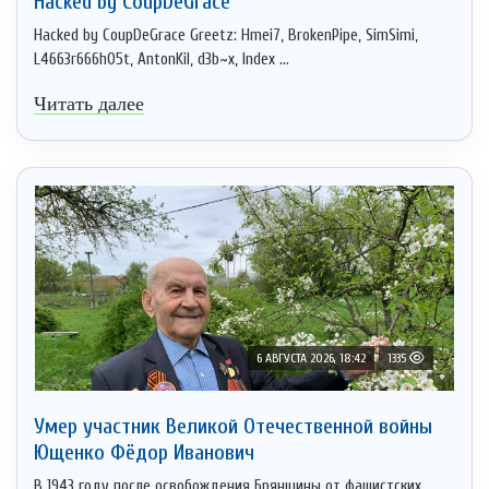
Hacked by CoupDeGrace
Hacked by CoupDeGrace Greetz: Hmei7, BrokenPipe, SimSimi,
L4663r666h05t, AntonKil, d3b~x, Index ...
Читать далее
6 АВГУСТА 2026, 18:42
1335
Умер участник Великой Отечественной войны
Ющенко Фёдор Иванович
В 1943 году после освобождения Брянщины от фашистских