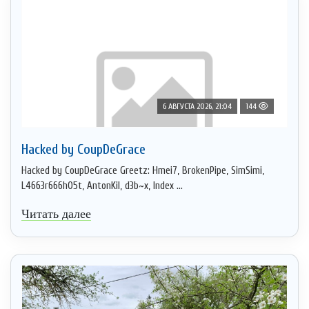
6 АВГУСТА 2026, 21:04
144
Hacked by CoupDeGrace
Hacked by CoupDeGrace Greetz: Hmei7, BrokenPipe, SimSimi,
L4663r666h05t, AntonKil, d3b~x, Index ...
Читать далее