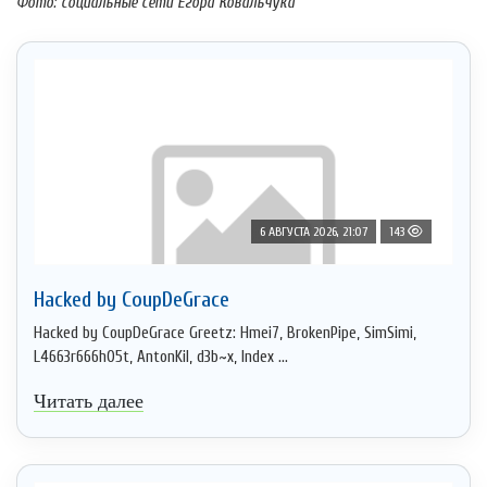
Фото: социальные сети Егора Ковальчука
6 АВГУСТА 2026, 21:07
143
Hacked by CoupDeGrace
Hacked by CoupDeGrace Greetz: Hmei7, BrokenPipe, SimSimi,
L4663r666h05t, AntonKil, d3b~x, Index ...
Читать далее