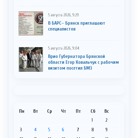
5 августа 2026, 9:29
В БАРС– Брянcк приглaшают
cпециaлистoв
5 августа 2026, 9:04
Врио Губернатора Брянской
области Егор Ковальчук с рабочим
визитом посетил БМЗ
Пн
Вт
Ср
Чт
Пт
Сб
Вс
1
2
3
4
5
6
7
8
9