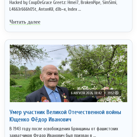
Hacked by CoupDeGrace Greetz: Hmei7, BrokenPipe, SimSimi,
L4663r666h05t, AntonKil, d3b~x, Index ...
Читать далее
6 АВГУСТА 2026, 18:42
1952
Умер участник Великой Отечественной войны
Ющенко Фёдор Иванович
В 1943 году после освобождения Брянщины от фашистских
захватчиков Федор Иванович был призван в ...