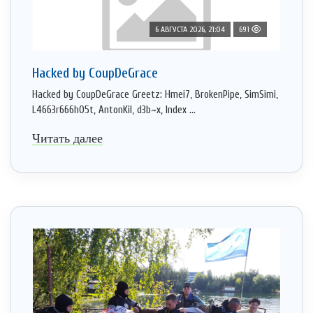
6 АВГУСТА 2026, 21:04
691
Hacked by CoupDeGrace
Hacked by CoupDeGrace Greetz: Hmei7, BrokenPipe, SimSimi,
L4663r666h05t, AntonKil, d3b~x, Index ...
Читать далее