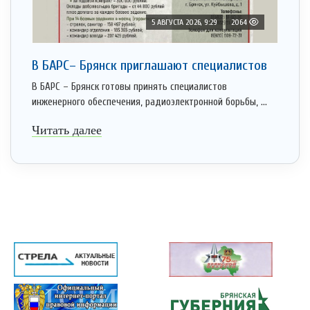
5 АВГУСТА 2026, 9:29
2064
В БАРС– Брянcк приглaшают cпециaлистoв
В БАРС – Брянск готовы принять специалистов
инженерного обеспечения, радиоэлектронной борьбы, ...
Читать далее