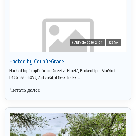
6 АВГУСТА 2026, 21:04
225
Hacked by CoupDeGrace
Hacked by CoupDeGrace Greetz: Hmei7, BrokenPipe, SimSimi,
L4663r666h05t, AntonKil, d3b~x, Index ...
Читать далее