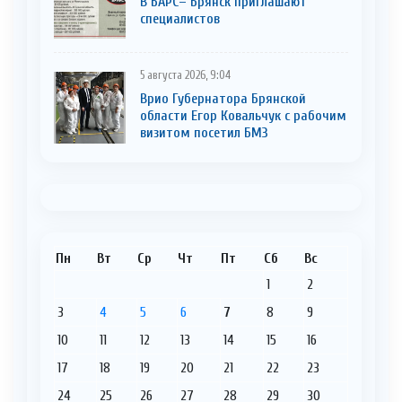
В БАРС– Брянcк приглaшают
cпециaлистoв
5 августа 2026, 9:04
Врио Губернатора Брянской
области Егор Ковальчук с рабочим
визитом посетил БМЗ
Пн
Вт
Ср
Чт
Пт
Сб
Вс
1
2
3
4
5
6
7
8
9
10
11
12
13
14
15
16
17
18
19
20
21
22
23
24
25
26
27
28
29
30