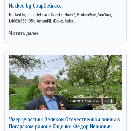
Hacked by CoupDeGrace
Hacked by CoupDeGrace Greetz: Hmei7, BrokenPipe, SimSimi,
L4663r666h05t, AntonKil, d3b~x, Index ...
Читать далее
6 АВГУСТА 2026, 18:42
135
Умер участник Великой Отечественной войны в
Погарском районе Ющенко Фёдор Иванович