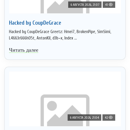
6 АВГУСТА 2026, 21:07
41
Hacked by CoupDeGrace
Hacked by CoupDeGrace Greetz: Hmei7, BrokenPipe, SimSimi,
L4663r666h05t, AntonKil, d3b~x, Index ...
Читать далее
6 АВГУСТА 2026, 21:04
42