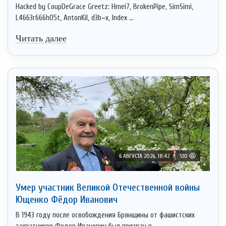
Hacked by CoupDeGrace Greetz: Hmei7, BrokenPipe, SimSimi,
L4663r666h05t, AntonKil, d3b~x, Index ...
Читать далее
6 АВГУСТА 2026, 18:42
530
Умер участник Великой Отечественной войны
Ющенко Фёдор Иванович
В 1943 году после освобождения Брянщины от фашистских